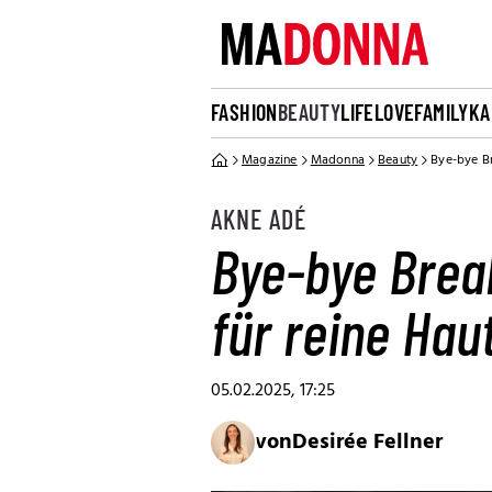
FASHION
BEAUTY
LIFE
LOVE
FAMILY
KA
Magazine
Madonna
Beauty
Bye-bye Br
AKNE ADÉ
Bye-bye Brea
für reine Hau
05.02.2025, 17:25
von
Desirée Fellner