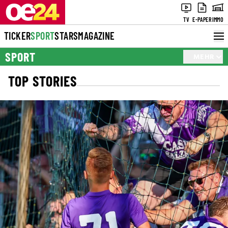
TV
E-PAPER
IMMO
TICKER
SPORT
STARS
MAGAZINE
SPORT
MEHR
TOP STORIES