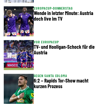
EUROPACUP-DONNERSTAG
Wende in letzter Minute: Austria
doch live im TV
VOR EUROPACUP
TV- und Hooligan-Schock für die
Austria
GEGEN SANTA COLOMA
6:2 – Rapids Tor-Show macht
kurzen Prozess