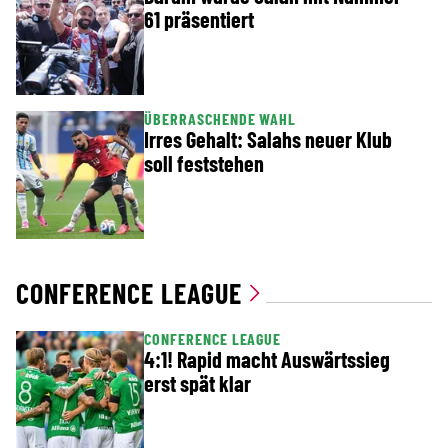
61 präsentiert
ÜBERRASCHENDE WAHL
Irres Gehalt: Salahs neuer Klub
soll feststehen
CONFERENCE LEAGUE
CONFERENCE LEAGUE
4:1! Rapid macht Auswärtssieg
erst spät klar