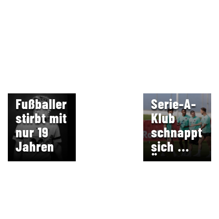
VEREIN
TRANSFER-
TRAUERT
KNALL
Fußballer
Serie-A-
stirbt mit
Klub
nur 19
schnappt
Jahren
sich
ÖFB-Duo