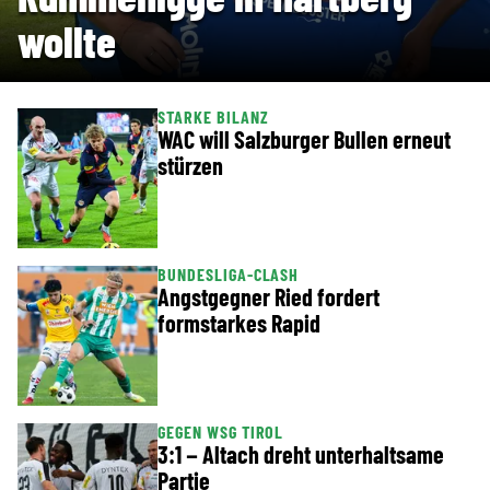
wollte
STARKE BILANZ
WAC will Salzburger Bullen erneut
stürzen
BUNDESLIGA-CLASH
Angstgegner Ried fordert
formstarkes Rapid
GEGEN WSG TIROL
3:1 – Altach dreht unterhaltsame
Partie