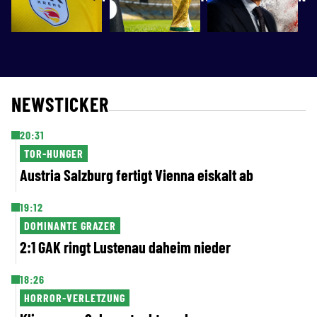
mit UHK
Milliarden
Krems
verkaufen
NEWSTICKER
20:31
TOR-HUNGER
Austria Salzburg fertigt Vienna eiskalt ab
19:12
DOMINANTE GRAZER
2:1 GAK ringt Lustenau daheim nieder
18:26
HORROR-VERLETZUNG