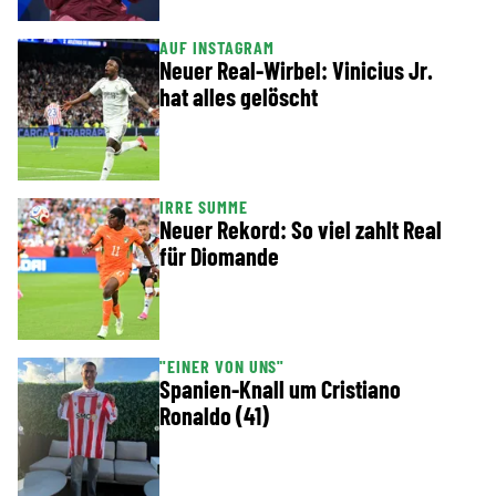
AUF INSTAGRAM
Neuer Real-Wirbel: Vinicius Jr.
hat alles gelöscht
IRRE SUMME
Neuer Rekord: So viel zahlt Real
für Diomande
"EINER VON UNS"
Spanien-Knall um Cristiano
Ronaldo (41)