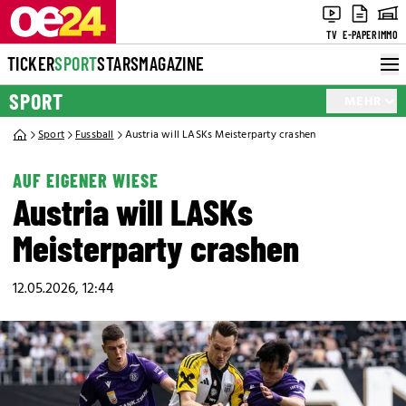
TV
E-PAPER
IMMO
TICKER
SPORT
STARS
MAGAZINE
SPORT
MEHR
Sport
Fussball
Austria will LASKs Meisterparty crashen
AUF EIGENER WIESE
Austria will LASKs
Meisterparty crashen
12.05.2026, 12:44