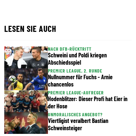
LESEN SIE AUCH
NACH DFB-RÜCKTRITT
Schweini und Poldi kriegen
Abschiedsspiel
PREMIER LEAGUE, 2. RUNDE
Nullnummer für Fuchs - Arnie
chancenlos
PREMIER LEAGUE-AUFREGER
Hodenblitzer: Dieser Profi hat Eier in
der Hose
UNMORALISCHES ANGEBOT?
Viertligist veralbert Bastian
Schweinsteiger