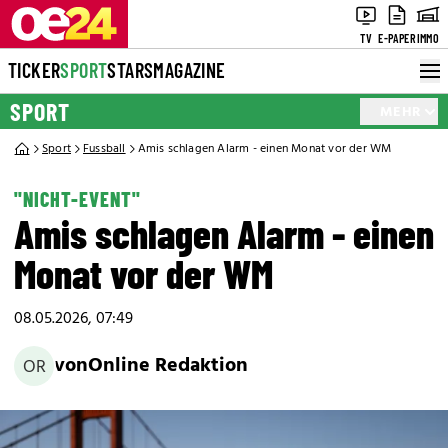
TV
E-PAPER
IMMO
TICKER
SPORT
STARS
MAGAZINE
SPORT
MEHR
Sport
Fussball
Amis schlagen Alarm - einen Monat vor der WM
"NICHT-EVENT"
Amis schlagen Alarm - einen
Monat vor der WM
08.05.2026, 07:49
von
Online Redaktion
OR