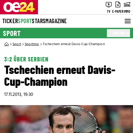
TV
E-PAPER
IMMO
TICKER
SPORT
STARS
MAGAZINE
SPORT
MEHR
Sport
Sportmix
Tschechien erneut Davis-Cup-Champion
3:2 ÜBER SERBIEN
Tschechien erneut Davis-
Cup-Champion
17.11.2013, 19:30