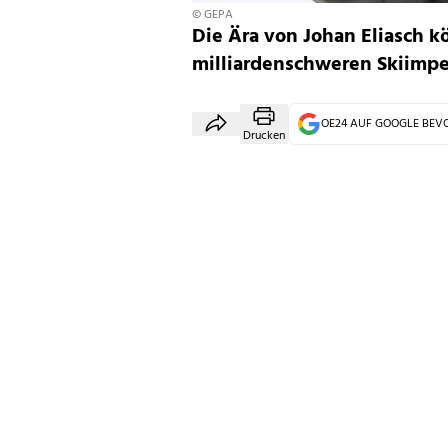
© GEPA
Die Ära von Johan Eliasch k
milliardenschweren Skiimper
OE24 AUF GOOGLE BE
Drucken