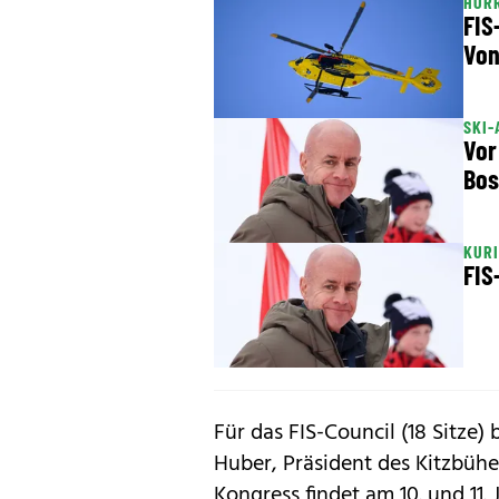
HOR
FIS
Vo
SKI-
Vor
Bos
KURI
FIS
Für das FIS-Council (18 Sitze)
Huber, Präsident des Kitzbühel
Kongress findet am 10. und 11. J