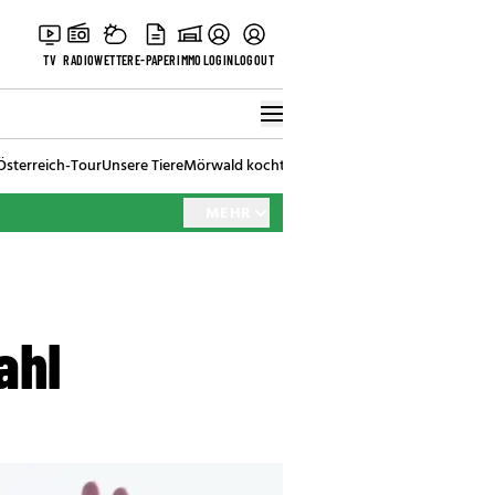
TV
RADIO
WETTER
E-PAPER
IMMO
LOGIN
LOGOUT
Österreich-Tour
Unsere Tiere
Mörwald kocht
Stark in den Tag
Best of Vienna
MEHR
ahl