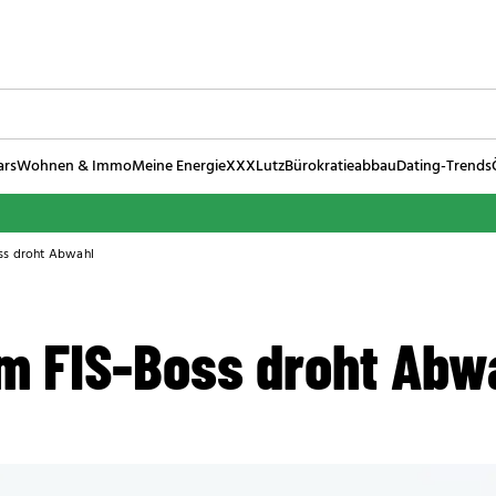
ars
Wohnen & Immo
Meine Energie
XXXLutz
Bürokratieabbau
Dating-Trends
ss droht Abwahl
m FIS-Boss droht Abw