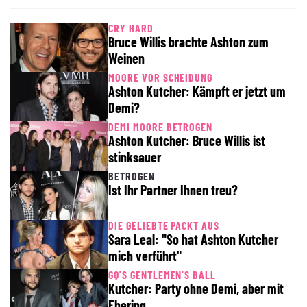
CRY HARD
Bruce Willis brachte Ashton zum
Weinen
MOORE VOR SCHEIDUNG
Ashton Kutcher: Kämpft er jetzt um
Demi?
DEMI MOORE BETROGEN
Ashton Kutcher: Bruce Willis ist
stinksauer
BETROGEN
Ist Ihr Partner Ihnen treu?
DIE GELIEBTE PACKT AUS
Sara Leal: "So hat Ashton Kutcher
mich verführt"
GQ'S GENTLEMEN'S BALL
Kutcher: Party ohne Demi, aber mit
Ehering