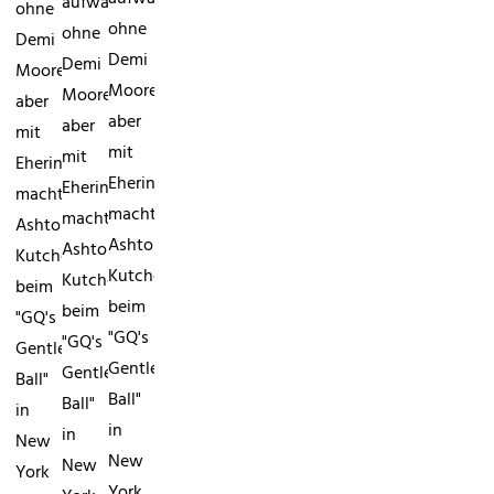
aufwärtsZwar
ohne
ohne
ohne
Demi
Demi
Demi
Moore,
Moore,
Moore,
aber
aber
aber
mit
mit
mit
Ehering,
Ehering,
Ehering,
machte
machte
machte
Ashton
Ashton
Ashton
Kutcher
Kutcher
Kutcher
beim
beim
beim
"GQ's
"GQ's
"GQ's
Gentlemen's
Gentlemen's
Gentlemen's
Ball"
Ball"
Ball"
in
in
in
New
New
New
York
York