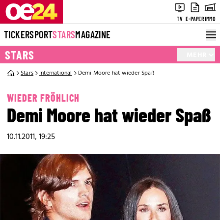
TV
E-PAPER
IMMO
TICKER
SPORT
STARS
MAGAZINE
STARS
MEHR
Stars
International
Demi Moore hat wieder Spaß
WIEDER FRÖHLICH
Demi Moore hat wieder Spaß
10.11.2011, 19:25