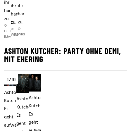
ihr
ihr
ihr
hart
hart
hart
zu.
zu.
zu.
©
©
©
GETTY
WIREIMAGE.COM/GETTY
WIREIMAGE.COM/GETTY
IMAGES
ASHTON KUTCHER: PARTY OHNE DEMI,
MIT EHERING
1 / 10
Ashton
Ashton
Ashton
Kutcher:
Kutcher:
Kutcher:
Es
Es
Es
geht
geht
geht
aufwärtsZwar
aufwärtsZwar