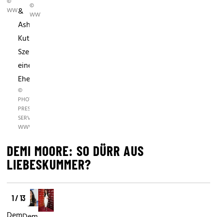
©
©
&
WWW.PPS.AT
WWW.PPS.AT
Ashton
Kutcher:
Szenen
einer
Ehe
©
PHOTO
PRESS
SERVICE,
WWW.PPS.AT
DEMI MOORE: SO DÜRR AUS
LIEBESKUMMER?
1 / 13
Demi
Demi