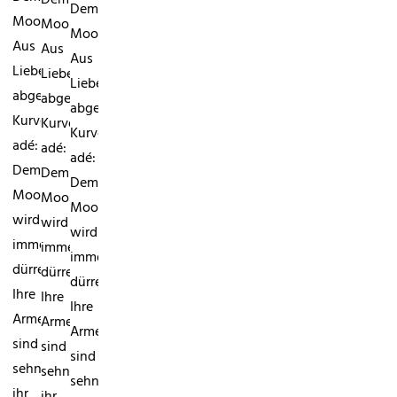
Demi
Moore:
Moore:
Moore:
Aus
Aus
Aus
Liebeskummer
Liebeskummer
Liebeskummer
abgemagert?
abgemagert?
abgemagert?
Kurven
Kurven
Kurven
adé:
adé:
adé:
Demi
Demi
Demi
Moore
Moore
Moore
wird
wird
wird
immer
immer
immer
dürrer!
dürrer!
dürrer!
Ihre
Ihre
Ihre
Arme
Arme
Arme
sind
sind
sind
sehnig,
sehnig,
sehnig,
ihr
ihr