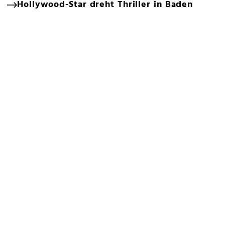
Hollywood-Star dreht Thriller in Baden
Schick! Die heißeste VIP-Fashion Night des
Jahres
Salzburg: Opern-Marathon & Party für
Regisseur
Bleiben Sie auf dem Laufenden
Online Netzwerk oe24
Allgemeine Nutzungsbedingungen
Datenschutzerklärung
Cookie-Liste