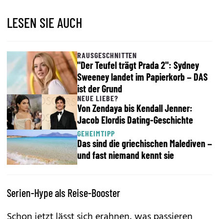
LESEN SIE AUCH
RAUSGESCHNITTEN
"Der Teufel trägt Prada 2": Sydney
Sweeney landet im Papierkorb – DAS
ist der Grund
NEUE LIEBE?
Von Zendaya bis Kendall Jenner:
Jacob Elordis Dating-Geschichte
GEHEIMTIPP
Das sind die griechischen Malediven –
und fast niemand kennt sie
Serien-Hype als Reise-Booster
Schon jetzt lässt sich erahnen, was passieren