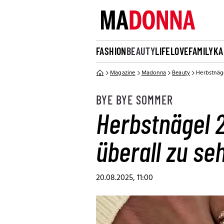
FASHION
BEAUTY
LIFE
LOVE
FAMILY
KA
Magazine
Madonna
Beauty
Herbstnäge
BYE BYE SOMMER
Herbstnägel 2
überall zu se
20.08.2025, 11:00