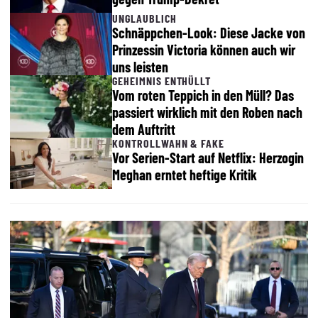
UNGLAUBLICH
Schnäppchen-Look: Diese Jacke von
Prinzessin Victoria können auch wir
uns leisten
GEHEIMNIS ENTHÜLLT
Vom roten Teppich in den Müll? Das
passiert wirklich mit den Roben nach
dem Auftritt
KONTROLLWAHN & FAKE
Vor Serien-Start auf Netflix: Herzogin
Meghan erntet heftige Kritik