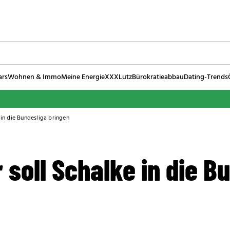
ars
Wohnen & Immo
Meine Energie
XXXLutz
Bürokratieabbau
Dating-Trends
 in die Bundesliga bringen
 soll Schalke in die B