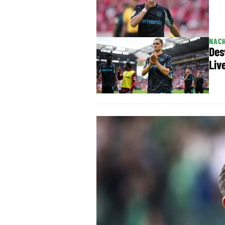
NAC
Des
Liv