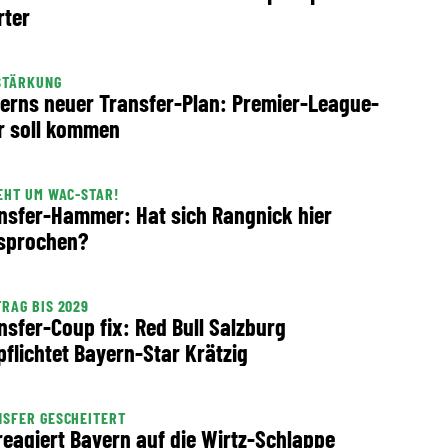
rter
STÄRKUNG
erns neuer Transfer-Plan: Premier-League-
r soll kommen
EHT UM WAC-STAR!
nsfer-Hammer: Hat sich Rangnick hier
sprochen?
RAG BIS 2029
nsfer-Coup fix: Red Bull Salzburg
pflichtet Bayern-Star Krätzig
SFER GESCHEITERT
reagiert Bayern auf die Wirtz-Schlappe