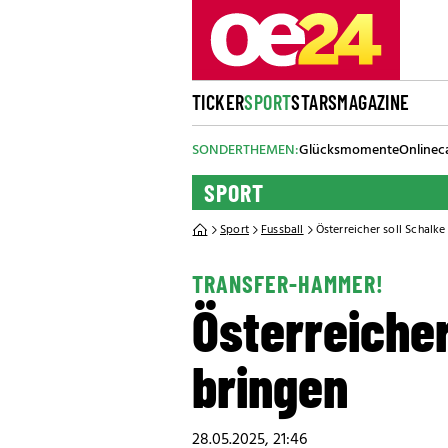
TICKER
SPORT
STARS
MAGAZINE
SONDERTHEMEN:
Glücksmomente
Onlinec
SPORT
Sport
Fussball
Österreicher soll Schalke
TRANSFER-HAMMER!
Österreicher
bringen
28.05.2025, 21:46