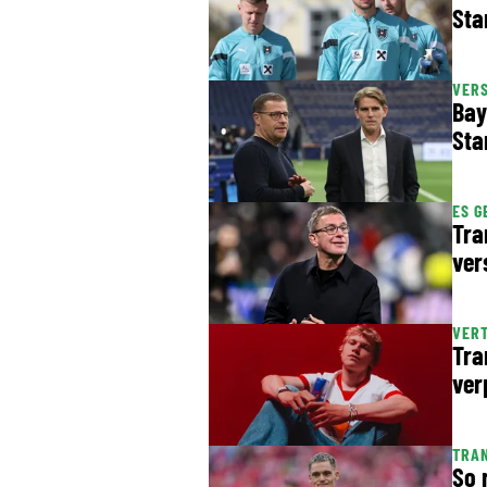
Sta
VER
Bay
Sta
ES G
Tra
ver
VERT
Tra
ver
TRAN
So 