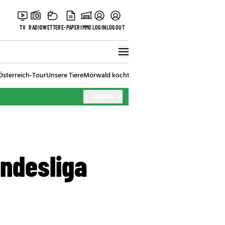
TV
RADIO
WETTER
E-PAPER
IMMO
LOGIN
LOGOUT
Österreich-Tour
Unsere Tiere
Mörwald kocht
Stark in den Tag
Best of Vienna
MEHR
undesliga