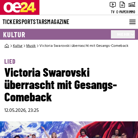
TV
E-PAPER
IMMO
TICKER
SPORT
STARS
MAGAZINE
KULTUR
MEHR
Kultur
Musik
Victoria Swarovski überrascht mit Gesangs-Comeback
LIED
Victoria Swarovski
überrascht mit Gesangs-
Comeback
12.05.2026, 23:25