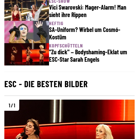
ESC-SHOW
Vici Swarovski: Mager-Alarm! Man
sieht ihre Rippen
HEFTIG
SA-Uniform? Wirbel um Cosmó-
Kostüm
KOPFSCHÜTTELN
"Zu dick" – Bodyshaming-Eklat um
ESC-Star Sarah Engels
ESC - DIE BESTEN BILDER
1 / 1