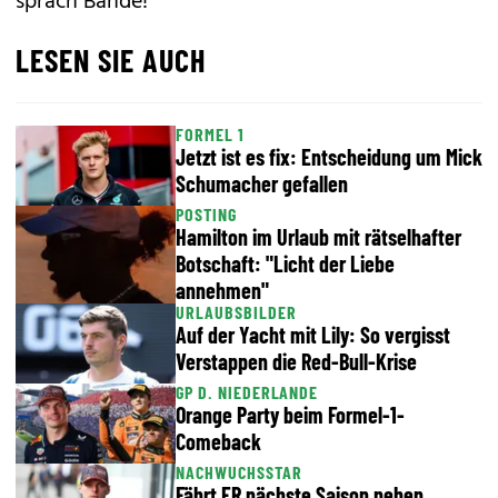
sprach Bände!
LESEN SIE AUCH
FORMEL 1
Jetzt ist es fix: Entscheidung um Mick
Schumacher gefallen
POSTING
Hamilton im Urlaub mit rätselhafter
Botschaft: "Licht der Liebe
annehmen"
URLAUBSBILDER
Auf der Yacht mit Lily: So vergisst
Verstappen die Red-Bull-Krise
GP D. NIEDERLANDE
Orange Party beim Formel-1-
Comeback
NACHWUCHSSTAR
Fährt ER nächste Saison neben