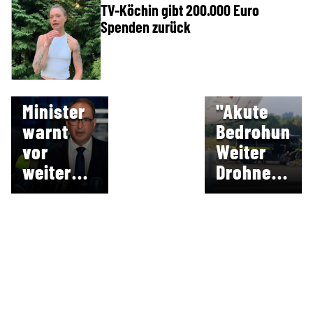
TV-Köchin gibt 200.000 Euro
Spenden zurück
SPRENGSTOFF
"GEFAHRENQUALITÄT"
GEFUNDEN
Minister
"Akute
warnt
Bedrohung!
vor
Weiter
weiteren
Drohnen-
Drohnen-
Alarm in
Vorfällen
Deutschlan