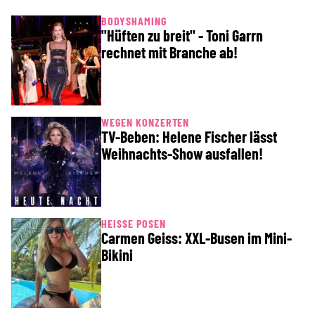
BODYSHAMING
"Hüften zu breit" - Toni Garrn
rechnet mit Branche ab!
WEGEN KONZERTEN
TV-Beben: Helene Fischer lässt
Weihnachts-Show ausfallen!
HEISSE POSEN
Carmen Geiss: XXL-Busen im Mini-
Bikini