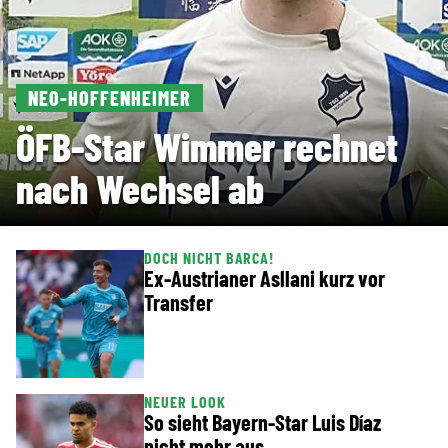
NEO-HOFFENHEIMER
ÖFB-Star Wimmer rechnet
nach Wechsel ab
DOCH NICHT BARCA!
Ex-Austrianer Asllani kurz vor
Transfer
NEUER LOOK
So sieht Bayern-Star Luis Díaz
nicht mehr aus