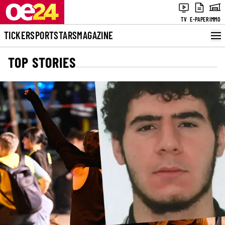
TV
E-PAPER
IMMO
TICKER
SPORT
STARS
MAGAZINE
TOP STORIES